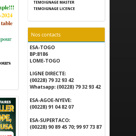
TEMOIGNAGE MASTER
mple!!!
TEMOIGNAGE LICENCE
3-2024
 table
Nos contacts
 pour
ESA-TOGO
BP:8186
LOME-TOGO
cours
LIGNE DIRECTE:
(00228) 79 32 93 42
Whatsapp: (00228) 79 32 93 42
ESA-AGOE-NYEVE:
(00228) 91 04 82 07
ESA-SUPERTACO:
(00228) 90 89 45 70; 99 97 73 87