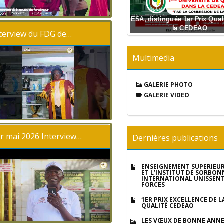
OUVERTURE DES OLYMPIADES DE
ESA CHAMPION DES OLYMPIADES
SOUTENANCE ET REMISE DE
SOUTENANCE ET REMISE DE
SOUTENANCE ET REMISE DE
SOUTENANCE ET REMISE DE
SOUTENANCE ET REMISE DE
CHAMPION BASKET DES
ESA, distinguée 1er Prix Qual
OLYMPIADES DE LA FRANCOPHONIE
Championnat universitaire 2024
DE LA FRANCOPHONIE
REMISE DE DIPLOMES
LA FRANCOPHONIE
DIPLOME
DIPLOME
DIPLOME
DIPLOME
DIPLOME
la CEDEAO
terview du FDG de…
Multimedia
GALERIE PHOTO
GALERIE VIDEO
r mai 2026 Interview…
Dernières publications
ENSEIGNEMENT SUPÉRIEUR 
ET L’INSTITUT DE SORBON
INTERNATIONAL UNISSENT
FORCES
1ER PRIX EXCELLENCE DE L
QUALITÉ CEDEAO
LES VŒUX DE BONNE ANNÉ