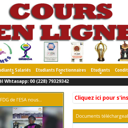
udiants Salariés
Etudiants Fonctionnaires
Etudiants
Condit
+
+
+
tasapp: 00 (228) 79329342
Cliquez ici pour s'in
 FDG de l'ESA nous…
Documents téléchargea