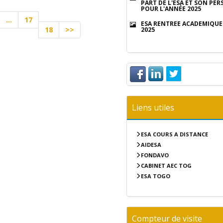
PART DE L'ESA ET SON PE
POUR L'ANNÉE 2025
...
17
ESA RENTRÉE ACADÉMIQUE 
18
>>
2025
Liens utiles
ESA COURS A DISTANCE
AIDESA
FONDAVO
CABINET AEC TOG
ESA TOGO
Compteur de visite