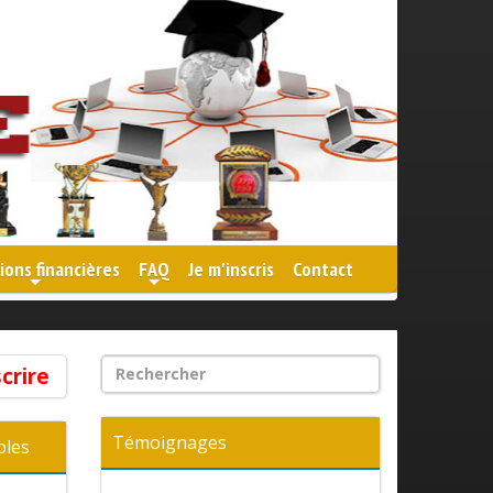
ions financières
FAQ
Je m'inscris
Contact
+
+
scrire
Témoignages
bles