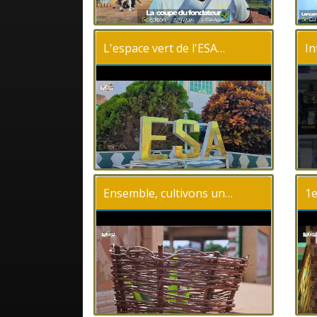
L'espace vert de l'ESA…
In
Ensemble, cultivons un…
1e