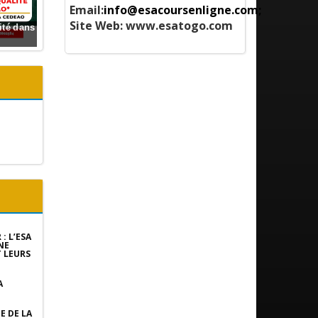
Email:
info@esacoursenligne.com;
Site Web:
www.esatogo.com
ité dans
championnat universitaire
: L’ESA
NE
 LEURS
A
E DE LA