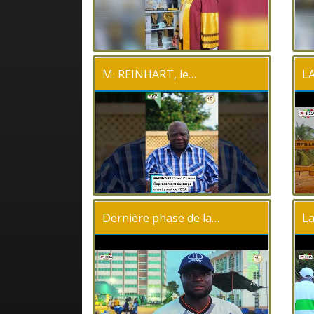
M. REINHART, le…
L
Dernière phase de la…
La