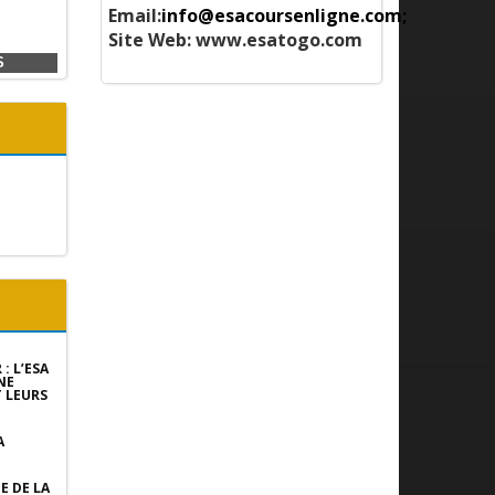
Email:
info@esacoursenligne.com;
Site Web:
www.esatogo.com
S
Championnat universitaire 2024
: L’ESA
NE
 LEURS
A
E DE LA