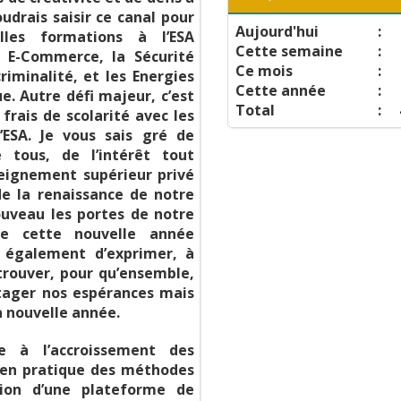
oudrais saisir ce canal pour
Aujourd'hui
:
lles formations à l’ESA
Cette semaine
:
 E-Commerce, la Sécurité
Ce mois
:
iminalité, et les Energies
Cette année
:
e. Autre défi majeur, c’est
Total
:
frais de scolarité avec les
’ESA. Je vous sais gré de
 tous, de l’intérêt tout
seignement supérieur privé
e la renaissance de notre
uveau les portes de notre
de cette nouvelle année
t également d’exprimer, à
trouver, pour qu’ensemble,
rtager nos espérances mais
a nouvelle année.
e à l’accroissement des
 en pratique des méthodes
tion d’une plateforme de