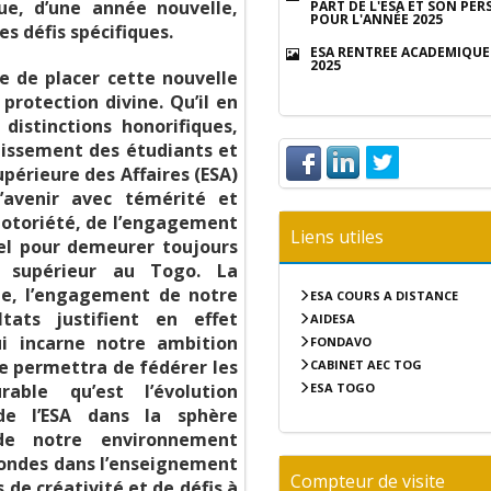
e, d’une année nouvelle,
PART DE L'ESA ET SON PE
POUR L'ANNÉE 2025
es défis spécifiques.
ESA RENTRÉE ACADÉMIQUE 
2025
e de placer cette nouvelle
rotection divine. Qu’il en
 distinctions honorifiques,
nouissement des étudiants et
Supérieure des Affaires (ESA)
’avenir avec témérité et
notoriété, de l’engagement
Liens utiles
el pour demeurer toujours
t supérieur au Togo. La
e, l’engagement de notre
ESA COURS A DISTANCE
ats justifient en effet
AIDESA
i incarne notre ambition
FONDAVO
 permettra de fédérer les
CABINET AEC TOG
ESA TOGO
able qu’est l’évolution
 de l’ESA dans la sphère
 de notre environnement
fondes dans l’enseignement
Compteur de visite
 de créativité et de défis à