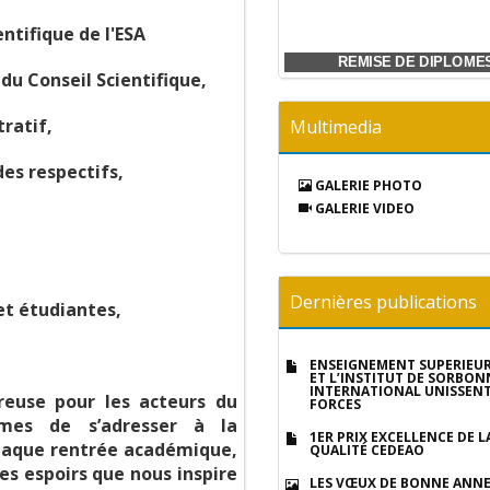
ntifique de l'ESA
ESA, distinguée 1er Prix Qualité dans
OUVERTURE DES OLYMPIADES DE
ESA CHAMPION DES OLYMPIADES
SOUTENANCE ET REMISE DE
SOUTENANCE ET REMISE DE
SOUTENANCE ET REMISE DE
SOUTENANCE ET REMISE DE
SOUTENANCE ET REMISE DE
CHAMPION BASKET DES
OLYMPIADES DE LA FRANCOPHONIE
championnat universitaire
DE LA FRANCOPHONIE
LA FRANCOPHONIE
la CEDEAO
DIPLOME
DIPLOME
DIPLOME
DIPLOME
DIPLOME
REMISE DE DIPLOME
u Conseil Scientifique,
ratif,
Multimedia
es respectifs,
GALERIE PHOTO
GALERIE VIDEO
Dernières publications
et étudiantes,
ENSEIGNEMENT SUPÉRIEUR 
ET L’INSTITUT DE SORBON
INTERNATIONAL UNISSENT
reuse pour les acteurs du
FORCES
mes de s’adresser à la
1ER PRIX EXCELLENCE DE L
haque rentrée académique,
QUALITÉ CEDEAO
es espoirs que nous inspire
LES VŒUX DE BONNE ANNÉ