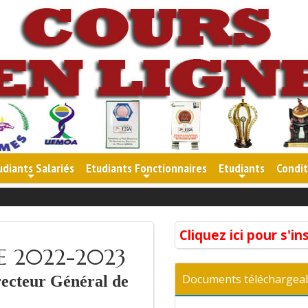
udiants Salariés
Etudiants Fonctionnaires
Etudiants
Condit
+
+
+
Les In
Cliquez ici pour s'in
E 2022-2023
Documents téléchargea
ecteur Général de