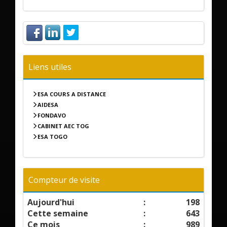
Liens utiles
ESA COURS A DISTANCE
AIDESA
FONDAVO
CABINET AEC TOG
ESA TOGO
Compteur de visite
Aujourd'hui
:
198
Cette semaine
:
643
Ce mois
:
989