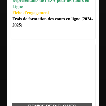
Représentants de l'ESA pour les Cours en
Ligne
Fiche d'engagement
Frais de formation des cours en ligne (2024-
2025)
é dans
S DE
ADES
DE
DE
DE
DE
DE