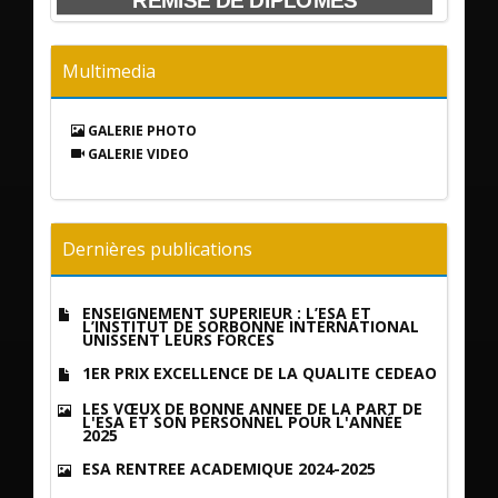
HONIE
REMISE DE DIPLOMES
Cha
Multimedia
GALERIE PHOTO
GALERIE VIDEO
Dernières publications
ENSEIGNEMENT SUPÉRIEUR : L’ESA ET
L’INSTITUT DE SORBONNE INTERNATIONAL
UNISSENT LEURS FORCES
1ER PRIX EXCELLENCE DE LA QUALITÉ CEDEAO
LES VŒUX DE BONNE ANNÉE DE LA PART DE
L'ESA ET SON PERSONNEL POUR L'ANNÉE
2025
ESA RENTRÉE ACADÉMIQUE 2024-2025