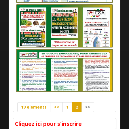
19 elements
<<
1
2
>>
Cliquez ici pour s'inscrire