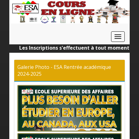
Toggle
navigat
Les Inscriptions s'effectuent à tout moment de l'an
Galerie Photo - ESA Rentrée académique
2024-2025