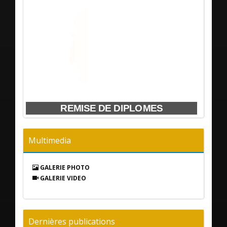
é dans
S DE
ADES
DE
DE
DE
DE
DE
HONIE
REMISE DE DIPLOMES
Cha
Multimedia
GALERIE PHOTO
GALERIE VIDEO
Dernières publications